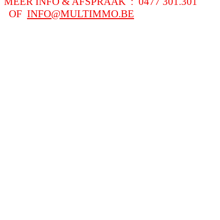
MEER INFO & AFSPRAAK : 0477 301.301
OF
INFO@MULTIMMO.BE